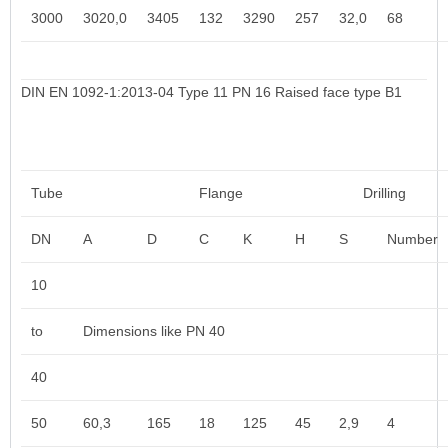
3000
3020,0
3405
132
3290
257
32,0
68
DIN EN 1092-1:2013-04 Type 11 PN 16 Raised face type B1
Tube
Flange
Drilling
DN
A
D
C
K
H
S
Number
10
to
Dimensions like
PN 40
40
50
60,3
165
18
125
45
2,9
4