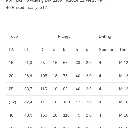
For machine welding DIN 21057-6:2016-12 PN 25 / PN
40 Raised face type B1
Tube
Flange
Drilling
DN
d1
D
b
k
h
s
Number
Thre
15
21,3
95
16
65
38
2,0
4
M 1
20
26,9
105
18
75
40
2,0
4
M 1
25
33,7
115
18
85
40
2,0
4
M 1
(32)
42,4
140
18
100
42
2,0
4
M 1
40
48,3
150
18
110
45
2,0
4
M 1