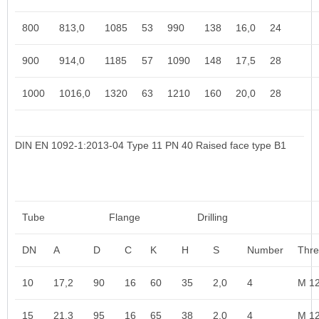
800
813,0
1085
53
990
138
16,0
24
900
914,0
1185
57
1090
148
17,5
28
1000
1016,0
1320
63
1210
160
20,0
28
DIN EN 1092-1:2013-04 Type 11 PN 40 Raised face type B1
Tube
Flange
Drilling
DN
A
D
C
K
H
S
Number
Thr
10
17,2
90
16
60
35
2,0
4
M 1
15
21,3
95
16
65
38
2,0
4
M 1