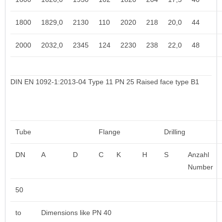
1800
1829,0
2130
110
2020
218
20,0
44
2000
2032,0
2345
124
2230
238
22,0
48
DIN EN 1092-1:2013-04 Type 11 PN 25 Raised face type B1
Tube
Flange
Drilling
DN
A
D
C
K
H
S
Anzahl
Number
50
to
Dimensions like
PN 40