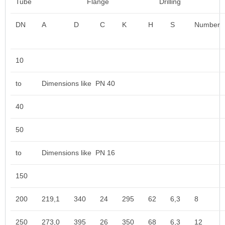
Tube
Flange
Drilling
DN
A
D
C
K
H
S
Number
10
to
Dimensions like PN 40
40
50
to
Dimensions like PN 16
150
200
219,1
340
24
295
62
6,3
8
250
273,0
395
26
350
68
6,3
12