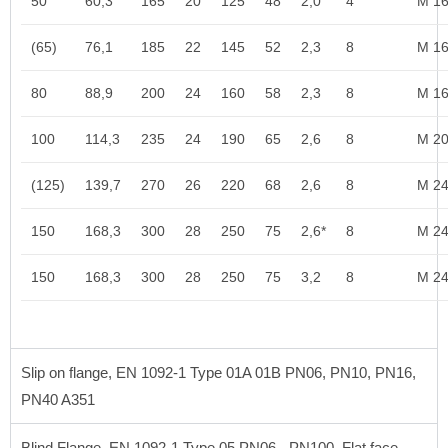
50
60,3
165
20
125
48
2,0
4
M 1
(65)
76,1
185
22
145
52
2,3
8
M 1
80
88,9
200
24
160
58
2,3
8
M 1
100
114,3
235
24
190
65
2,6
8
M 2
(125)
139,7
270
26
220
68
2,6
8
M 2
150
168,3
300
28
250
75
2,6*
8
M 2
150
168,3
300
28
250
75
3,2
8
M 2
Slip on flange, EN 1092-1 Type 01A 01B PN06, PN10, PN16,
PN40 A351
Blind Flange, EN 1092-1 Type 05 PN06 - PN100, Flat face