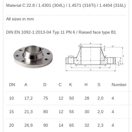
Material C 22.8 / 1.4301 (304L) / 1.4571 (316Ti) / 1.4404 (316L)
All sizes in mm
DIN EN 1092-1:2013-04 Typ 11 PN 6 / Raised face type B1
DN
A
D
C
K
H
S
Number
10
17,2
75
12
50
28
2,0
4
15
21,3
80
12
55
30
2,0
4
20
26,9
90
14
65
32
2,3
4