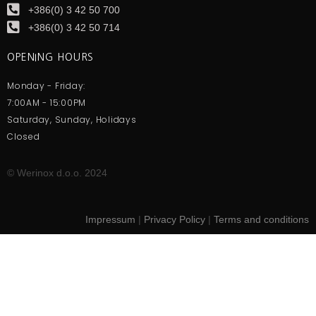
+386(0) 3 42 50 700
+386(0) 3 42 50 714
OPENING HOURS
Monday - Friday:
7:00AM - 15:00PM
Saturday, Sunday, Holidays
Closed
© Werinox d.o.o. 2024
Impressum
|
Privacy Policy
|
Terms and conditions