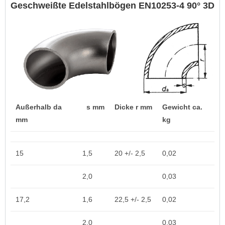
Geschweißte Edelstahlbögen EN10253-4 90° 3D
Außerhalb da
s mm
Dicke r mm
Gewicht ca.
mm
kg
15
1,5
20 +/- 2,5
0,02
2,0
0,03
17,2
1,6
22,5 +/- 2,5
0,02
2,0
0,03